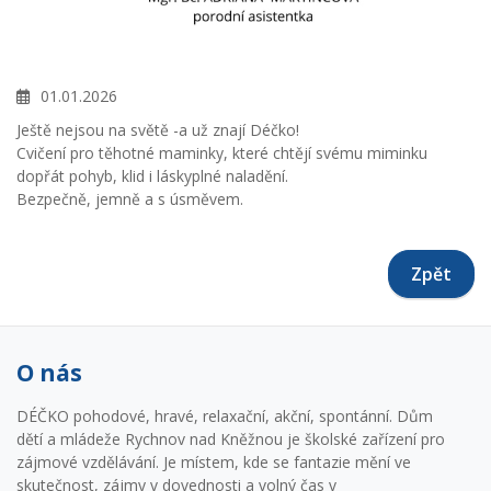
01.01.2026
Ještě nejsou na světě -a už znají Déčko!
Cvičení pro těhotné maminky, které chtějí svému miminku
dopřát pohyb, klid i láskyplné naladění.
Bezpečně, jemně a s úsměvem.
Zpět
O nás
DÉČKO pohodové, hravé, relaxační, akční, spontánní. Dům
dětí a mládeže Rychnov nad Kněžnou je školské zařízení pro
zájmové vzdělávání. Je místem, kde se fantazie mění ve
skutečnost, zájmy v dovednosti a volný čas v