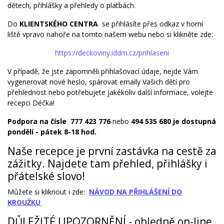
dětech, přihlášky a přehledy o platbách.
Do
KLIENTSKÉHO CENTRA
se přihlásíte přes odkaz v horní
liště vpravo nahoře na tomto našem webu nebo si klikněte zde:
https://deckoviny.iddm.cz/prihlaseni
V případě, že jste zapomněli přihlašovací údaje, nejde Vám
vygenerovat nové heslo, spárovat emaily Vašich dětí pro
přehlednost nebo potřebujete jakékoliv další informace, volejte
recepci Déčka!
Podpora na čísle 777 423 776
nebo
494 535 680 je dostupná
pondělí - pátek 8-18 hod.
Naše recepce je první zastávka na cestě za
zážitky. Najdete tam přehled, přihlášky i
přátelské slovo!
Můžete si kliknout i zde:
NÁVOD NA PŘIHLÁŠENÍ DO
KROUŽKU
DŮLEŽITÉ UPOZORNĚNÍ - ohledně on-line