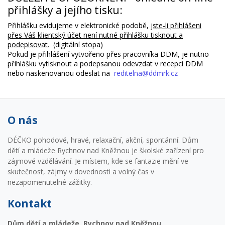
přihlášky a jejího tisku:
Přihlášku evidujeme v elektronické podobě,
jste-li přihlášeni
přes Váš klientský účet není nutné přihlášku tisknout a
podepisovat.
(digitální stopa)
Pokud je přihlášení vytvořeno přes pracovníka DDM, je nutno
přihlášku vytisknout a podepsanou odevzdat v recepci DDM
nebo naskenovanou odeslat na
reditelna@ddmrk.cz
O nás
DÉČKO pohodové, hravé, relaxační, akční, spontánní. Dům
dětí a mládeže Rychnov nad Kněžnou je školské zařízení pro
zájmové vzdělávání. Je místem, kde se fantazie mění ve
skutečnost, zájmy v dovednosti a volný čas v
nezapomenutelné zážitky.
Kontakt
Dům dětí a mládeže, Rychnov nad Kněžnou