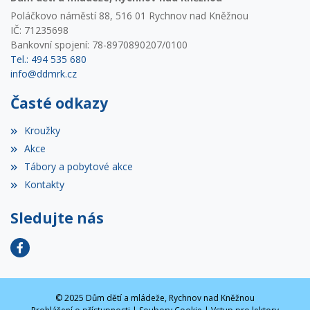
Poláčkovo náměstí 88, 516 01 Rychnov nad Kněžnou
IČ: 71235698
Bankovní spojení: 78-8970890207/0100
Tel.: 494 535 680
info@ddmrk.cz
Časté odkazy
Kroužky
Akce
Tábory a pobytové akce
Kontakty
Sledujte nás
© 2025 Dům dětí a mládeže, Rychnov nad Kněžnou