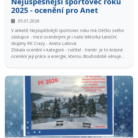
Nejúspěšnější sportovec roku
2025 - ocenění pro Anet
05.01.2026
V anketě Nejúspěšnější sportovec roku má Déčko svého
zástupce - mezi oceněnými je i naše lektorka taneční
skupiny RK Crazy - Aneta Laliová.
Získala ocenění v kategorii - cvičitel - trenér. Je to krásné
ocenění její práce a energie, kterou dlouhodobě věnuje
dětem i tanci.
Cílem ankety bylo ocenění nejúspěšnějších sportovců,
kteří reprezentují jednotlivá města, okresy, kraje a celou
Českou republiku na domácí i zahraniční scéně.
Podívej se na krátké video z předávání cen.