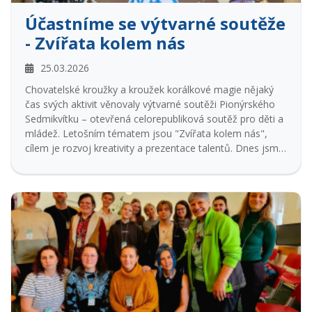
Účastníme se výtvarné soutěže
- Zvířata kolem nás
25.03.2026
Chovatelské kroužky a kroužek korálkové magie nějaký
čas svých aktivit věnovaly výtvarné soutěži Pionýrského
Sedmikvítku – otevřená celorepubliková soutěž pro děti a
mládež. Letošním tématem jsou "Zvířata kolem nás",
cílem je rozvoj kreativity a prezentace talentů. Dnes jsme
naše díla odeslali, držte palce ať se porotě líbí