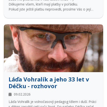
Děkujeme všem, kteří mají platby v pořádku.
Pokud jste ještě platbu neprovedli, prosíme Vás o její
úhradu co nejdříve.
Láďa Vohralík a jeho 33 let v
Déčku - rozhovor
09.02.2026
Láďa Vohralík je volnočasový pedagog tělem i duší. Práci
s dětmi zasvětil celý svůj život. Do našeho Déčka začal