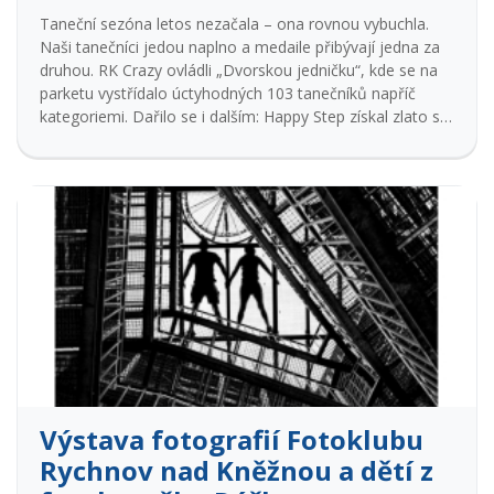
Taneční sezóna letos nezačala – ona rovnou vybuchla.
Naši tanečníci jedou naplno a medaile přibývají jedna za
druhou. RK Crazy ovládli „Dvorskou jedničku“, kde se na
parketu vystřídalo úctyhodných 103 tanečníků napříč
kategoriemi. Dařilo se i dalším: Happy Step získal zlato s
vystoupením „Angry Birds“, Chaozs přivezl cenné kovy
z každé věkové kategorie z Třebechovic a Grace Move
zazářil na karnevale v Javornici. Úspěchy jsme potvrdili i
na prestižních soutěžích Czech Dance Master v Hradci a
TMD Praha, odkud si skupiny odvezly medailová umístění
i postup na mistrovství Evropy. Rychnovští tanečníci z RK
Crazy tak znovu ukázali, že patří k české špičce. Na
Holešovském talentu sice medaile necinkla, o to víc nás
ale potěšilo uznání poroty za originalitu a výrazný
umělecký dojem – zejména za naše trampolíny a skákací
boty.
Výstava fotografií Fotoklubu
Rychnov nad Kněžnou a dětí z