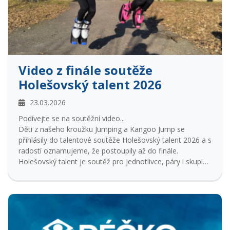
Video z finále soutěže
Holešovský talent 2026
23.03.2026
Podívejte se na soutěžní video...
Děti z našeho kroužku Jumping a Kangoo Jump se
přihlásily do talentové soutěže Holešovský talent 2026 a s
radostí oznamujeme, že postoupily až do finále.
Holešovský talent je soutěž pro jednotlivce, páry i skupiny
všech věkových kategorií a napříč různými obory.
Konkurence byla veliká, o to více si vážíme úspěchu
našich malých skokanů. :-) Vybráni byli ze 150 soutěžících.
Motto soutěže: „Předveď svůj talent, ať je jakýkoliv.“
Všem finalistům gratulujeme.