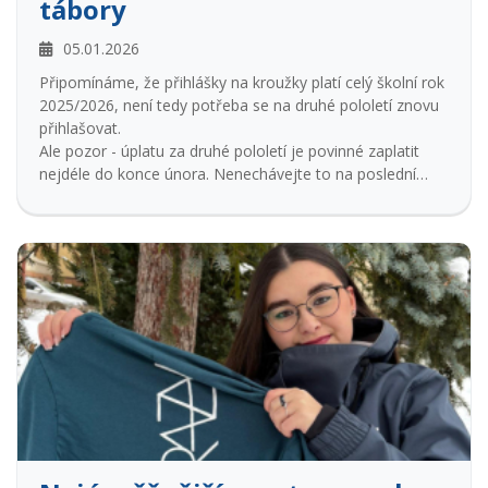
tábory
05.01.2026
Připomínáme, že přihlášky na kroužky platí celý školní rok
2025/2026, není tedy potřeba se na druhé pololetí znovu
přihlašovat.
Ale pozor - úplatu za druhé pololetí je povinné zaplatit
nejdéle do konce února. Nenechávejte to na poslední
chvíli, ať nám v účetní knize zbytečně nesvítí dlužné
částky.
Druhé pololetí začíná po jarních prázdninách 9.2.2026.
Děkujeme, že nám pomáháte držet pořádek a můžeme
se společně soustředit na zajištění zájmového vzdělávání
pro vaše děti i pro vás.