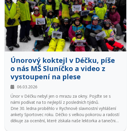
Déčku ladily a dopilovaly poslední detaily svých
choreografií. Soutěžní sezóna je za dveřmi a kdo je
připraven, není překvapen. Kromě tance jsme si užili i
Magickou velikonoční přespávačku. Ta nebyla jen o
tvoření dekorací, ale i o tajemné atmosféře a společných
zážitcích, které k těmto akcím neodmyslitelně patří.
Únorový koktejl v Déčku, píše
o nás MŠ Sluníčko a video z
vystoupení na plese
06.03.2026
Únor v Déčku nebyl jen o mrazu za okny. Pojďte se s
námi podívat na to nejlepší z posledních týdnů.
Dne 30. ledna proběhlo v Rychnově slavnostní vyhlášení
ankety Sportovec roku. Déčko s velkou pokorou a radostí
děkuje za ocenění, které získala naše lektorka a tanečnice
Aneta Laliová. S každým krokem, který Anet předává