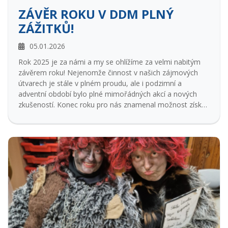
ZÁVĚR ROKU V DDM PLNÝ
ZÁŽITKŮ!
05.01.2026
Rok 2025 je za námi a my se ohlížíme za velmi nabitým
závěrem roku! Nejenomže činnost v našich zájmových
útvarech je stále v plném proudu, ale i podzimní a
adventní období bylo plné mimořádných akcí a nových
zkušeností. Konec roku pro nás znamenal možnost získat
novou inspiraci. Naši interní i externí pracovníci se aktivně
účastnili celostátního setkání pracovníků volného času
CVVZ v Kolíně a oborově zaměřené akce Dance Life Expo
v Brně. Ani naši tanečníci nepřišli zkrátka. Uskutečnila se
akce Refresh kulture, vzdělávací akce pro začínající a
mírně pokročilé tanečníky. Děti si užily například
Kuchařskou přespávačku, tajemnou Ježčí
(ne)přespávačku a speciální akci pro kluky Pánská jízda,
kde nechyběly hry, soutěže a hlavně virtuální realita.
Nejvíce se DDM rozjelo v čase adventním! Přípravy na
svátky byly plné tvoření, radosti a velkých akcí: Připravili