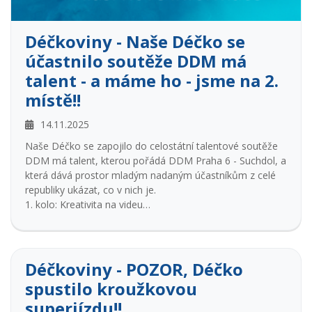
Déčkoviny - Naše Déčko se
účastnilo soutěže DDM má
talent - a máme ho - jsme na 2.
místě!!
14.11.2025
Naše Déčko se zapojilo do celostátní talentové soutěže
DDM má talent, kterou pořádá DDM Praha 6 - Suchdol, a
která dává prostor mladým nadaným účastníkům z celé
republiky ukázat, co v nich je.
1. kolo: Kreativita na videu
V prvním kole soutěže účastníci zaslali svá soutěžní videa,
ve kterých předvedli své dovednosti.
Porota měla nelehký úkol vybrat ty nejlepší z celé
republiky.
Déčkoviny - POZOR, Déčko
Naše Déčko reprezentovali:
spustilo kroužkovou
JUMPING KIDS – Makes my body dance (jumping)
superjízdu!!
JUMPING TEENAGRES – Waka, waka (jumping)