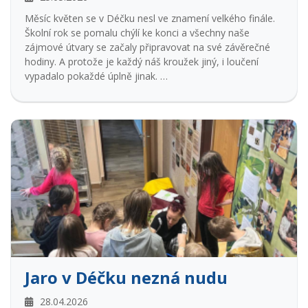
Měsíc květen se v Déčku nesl ve znamení velkého finále.
Školní rok se pomalu chýlí ke konci a všechny naše
zájmové útvary se začaly připravovat na své závěrečné
hodiny. A protože je každý náš kroužek jiný, i loučení
vypadalo pokaždé úplně jinak.
Florbalová derby měla šťávu, napětí by se dalo krájet a o
vítězství se bojovalo do poslední vteřiny. Stolní tenisté
změřili síly v přátelských utkáních. Rybáři vytáhli pruty k
závěrečným závodům a airsoftové kroužky proměnily
terén v akční hřiště plné taktiky a dobrodružství na svých
bojovkách, na které s chlapci pravidelně vyráží také jejich
tatínci. Fotografové se pochlubili svými nejlepšími úlovky
na slavnostní vernisáži. Pohybové kroužky otevřely své
dveře rodičům, některé skupiny vyrazily za odměnu na
bowling, jiné slavily po svém.
Jaro v Déčku nezná nudu
28.04.2026