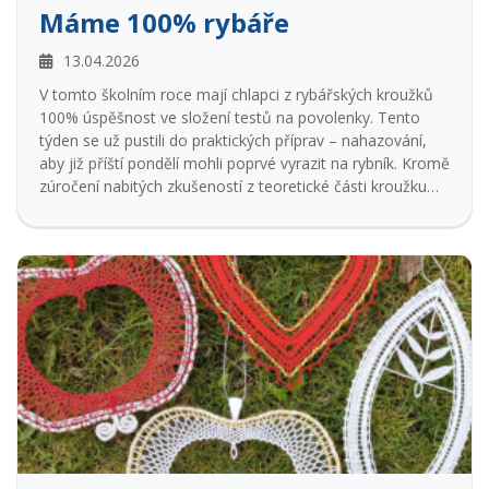
Máme 100% rybáře
13.04.2026
V tomto školním roce mají chlapci z rybářských kroužků
100% úspěšnost ve složení testů na povolenky. Tento
týden se už pustili do praktických příprav – nahazování,
aby již příští pondělí mohli poprvé vyrazit na rybník. Kromě
zúročení nabitých zkušeností z teoretické části kroužku
budou pilně trénovat na dětské závody v rybaření, na
které vás již zanedlouho pozveme...