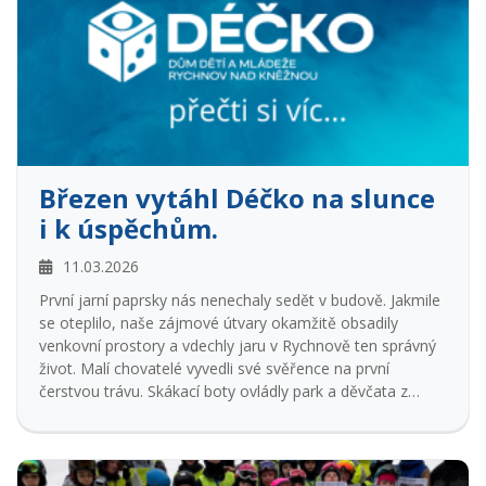
Březen vytáhl Déčko na slunce
i k úspěchům.
11.03.2026
První jarní paprsky nás nenechaly sedět v budově. Jakmile
se oteplilo, naše zájmové útvary okamžitě obsadily
venkovní prostory a vdechly jaru v Rychnově ten správný
život. Malí chovatelé vyvedli své svěřence na první
čerstvou trávu. Skákací boty ovládly park a děvčata z
fitness si užila cvičení pod prvním jarním sluncem.
Airsoftová parta nezůstala pozadu a proměnila zahradu v
akční venkovní arénu. Taneční kroužky RK Crazy
nenechaly nic náhodě. Během své přespávací akce v