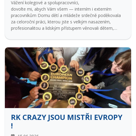
Vážení kolegové a spolupracovníci,
dovolte mi, abych Vám všem — interním i externím
pracovníkům Domu dětí a mládeže srdečně poděkovala
za celoroční práci, kterou jste s velkým nasazením,
profesionalitou a lidským přístupem věnovali dětem,
mládeži i celému kolektivu DDM.
RK CRAZY JSOU MISTŘI EVROPY
!