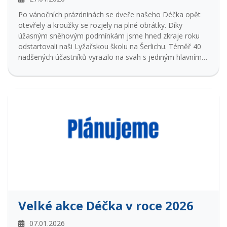
Po vánočních prázdninách se dveře našeho Déčka opět
otevřely a kroužky se rozjely na plné obrátky. Díky
úžasným sněhovým podmínkám jsme hned zkraje roku
odstartovali naši Lyžařskou školu na Šerlichu. Téměř 40
nadšených účastníků vyrazilo na svah s jediným hlavním
cílem - naučit se mít rád lyžování, hory a pohyb na
čerstvém vzduchu.
První lednový víkend patřily prostory Déčka vzdělávání.
Pod vedením skvělého Jaroslava Karáska proběhlo školení
tanečních i netanečních lektorů. Do Rychnova dorazili i
kolegové z Dobrušky a Kostelce nad Orlicí, aby společně
pilovali výukové techniky a metody vedení skupin. Domů
si odnesli spoustu nové motivace do práce s dětmi.
Lednový program byl pestrý napříč všemi odděleními.
Adrenalinové oddělení: Milovníci akce vyrazili do Paintball
arény v Chocni na akce ATT a CQB TIME, kde prověřili
svou strategii a postřeh. Přírodovědné oddělení: Proběhla
napínavá přespávačka s názvem „Zeptej se zvířat –
Velké akce Déčka v roce 2026
Tajemství lednové noci“. Děti během večerní hry
rozkrývaly indicie, které je dovedly k odhalení nového
07.01.2026