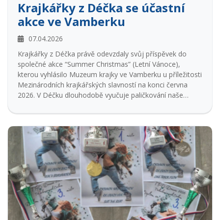
Krajkářky z Déčka se účastní
akce ve Vamberku
07.04.2026
Krajkářky z Déčka právě odevzdaly svůj příspěvek do
společné akce “Summer Christmas” (Letní Vánoce),
kterou vyhlásilo Muzeum krajky ve Vamberku u příležitosti
Mezinárodních krajkářských slavností na konci června
2026. V Déčku dlouhodobě vyučuje paličkování naše
zkušená lektorka Dana Mihulková - profesní kvalifikací
Ruční krajkářka, učitelka paličkování a návrhářka vzorů na
paličkování.