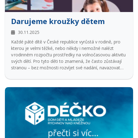
Darujeme kroužky dětem
30.11.2025
Každé páté dítě v České republice vyrůstá v rodině, pro
kterou je velmi těžké, nebo někdy i nemožné nalézt
v rodinném rozpočtu prostředky na volnočasovou aktivitu
svých dětí. Pro tyto děti to znamená, že často zůstávají
stranou – bez možnosti rozvíjet své nadání, navazovat
přátelství nebo zažít radost z objevování.
Projekt Darujeme kroužky dětem jim tuto šanci vrací. Díky
finanční podpoře mohou i děti ze znevýhodněného
prostředí aktivně a smysluplně trávit volný čas – stejně
jako jejich vrstevníci.
Pokud se vás to týká, zde je odkaz
https://www.darujemekrouzky.cz/ - můžete projekt
podpořit nebo žádat o pomoc.