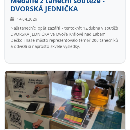
Medaile z taneční soutěže -
DVORSKÁ JEDNIČKA
14.04.2026
Naši tanečníci opět zazářili - tentokrát 12.dubna v soutěži
DVORSKÁ JEDNIČKA ve Dvoře Králové nad Labem.
Déčko i naše město reprezentovalo téměř 200 tanečníků
a odvezli si naprosto skvělé výsledky.